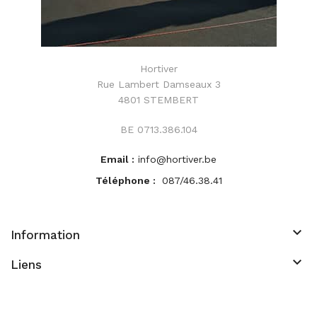
Hortiver
Rue Lambert Damseaux 3
4801 STEMBERT
BE 0713.386.104
Email :
info@hortiver.be
Téléphone :
087/46.38.41
keyboard_arrow_down
Information
keyboard_arrow_down
Liens